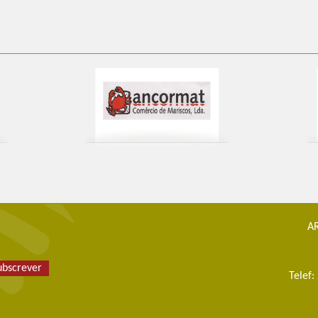
AR
ubscrever
Telef